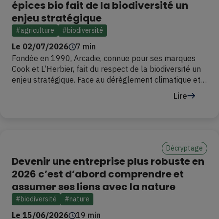
épices bio fait de la biodiversité un
enjeu stratégique
#agriculture
#biodiversité
Le 02/07/2026
7 min
Fondée en 1990, Arcadie, connue pour ses marques
Cook et L’Herbier, fait du respect de la biodiversité un
enjeu stratégique. Face au dérèglement climatique et
aux tensions croissantes qui pèsent sur les
Lire
approvisionnements agricoles, l’entreprise gardoise
développe une approche visant à renforcer la
résilience de ses filières, en préservant – voire
Décryptage
Devenir une entreprise plus robuste en
2026 c’est d’abord comprendre et
assumer ses liens avec la nature
#biodiversité
#nature
Le 15/06/2026
19 min