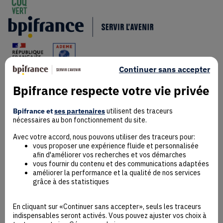
Continuer sans accepter
Bpifrance respecte votre vie privée
Mentions Légales
Bpifrance et
ses partenaires
utilisent des traceurs
Données personnelles
nécessaires au bon fonctionnement du site.
Rejoindre la communauté
Contact
Avec votre accord, nous pouvons utiliser des traceurs pour:
vous proposer une expérience fluide et personnalisée
afin d'améliorer vos recherches et vos démarches
vous fournir du contenu et des communications adaptées
améliorer la performance et la qualité de nos services
grâce à des statistiques
Accessibilité : non conforme
Déclaration éco-conception
En cliquant sur «Continuer sans accepter», seuls les traceurs
Mentions Légales
indispensables seront activés. Vous pouvez ajuster vos choix à
CGU