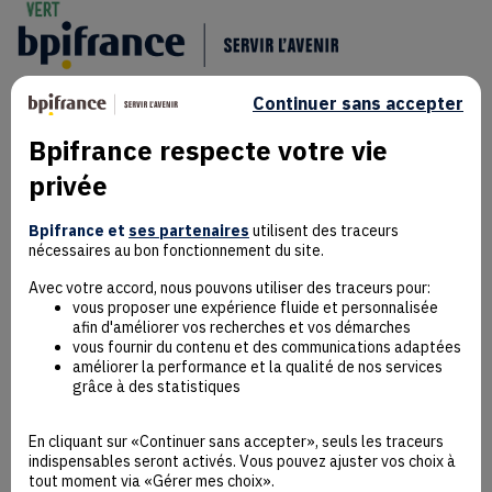
Continuer sans accepter
Bpifrance respecte votre vie
privée
Mentions Légales
Bpifrance et
ses partenaires
utilisent des traceurs
Données personnelles
nécessaires au bon fonctionnement du site.
Rejoindre la communauté
Contact
Avec votre accord, nous pouvons utiliser des traceurs pour:
vous proposer une expérience fluide et personnalisée
afin d'améliorer vos recherches et vos démarches
vous fournir du contenu et des communications adaptées
améliorer la performance et la qualité de nos services
grâce à des statistiques
Accessibilité : non conforme
Déclaration éco-conception
En cliquant sur «Continuer sans accepter», seuls les traceurs
Mentions Légales
indispensables seront activés. Vous pouvez ajuster vos choix à
CGU
tout moment via «Gérer mes choix».