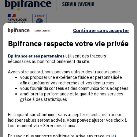
Continuer sans accepter
Bpifrance respecte votre vie privée
Mentions Légales
Données personnelles
Bpifrance et
ses partenaires
utilisent des traceurs
nécessaires au bon fonctionnement du site.
Rejoindre la communauté
Contact
Avec votre accord, nous pouvons utiliser des traceurs pour:
vous proposer une expérience fluide et personnalisée
afin d'améliorer vos recherches et vos démarches
vous fournir du contenu et des communications adaptées
améliorer la performance et la qualité de nos services
grâce à des statistiques
Accessibilité : non conforme
Déclaration éco-conception
En cliquant sur «Continuer sans accepter», seuls les traceurs
Mentions Légales
indispensables seront activés. Vous pouvez ajuster vos choix à
CGU
tout moment via «Gérer mes choix».
Besoin d’aide ?
En savoir plus sur notre politique relative aux traceurs
ici
.
Protection des données