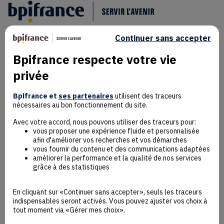
Continuer sans accepter
Bpifrance respecte votre vie
privée
Mentions Légales
Bpifrance et
ses partenaires
utilisent des traceurs
Données personnelles
nécessaires au bon fonctionnement du site.
Rejoindre la communauté
Contact
Avec votre accord, nous pouvons utiliser des traceurs pour:
vous proposer une expérience fluide et personnalisée
afin d'améliorer vos recherches et vos démarches
vous fournir du contenu et des communications adaptées
améliorer la performance et la qualité de nos services
grâce à des statistiques
Accessibilité : non conforme
Déclaration éco-conception
En cliquant sur «Continuer sans accepter», seuls les traceurs
Mentions Légales
indispensables seront activés. Vous pouvez ajuster vos choix à
CGU
tout moment via «Gérer mes choix».
Besoin d’aide ?