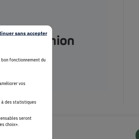
tinuer sans accepter
u bon fonctionnement du
'améliorer vos
 à des statistiques
spensables seront
es choix».