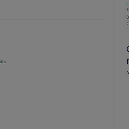
m
s
D
c
a
uite
A