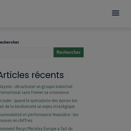
echercher
Rechercher
uand les résultats de l'auto-complétion sont disponibles, utilisez les fl
Articles récents
layens : décarboner un groupe industriel
nternational sans freiner sa croissance
rcadie : quand le spécialiste des épices bio
ait de la biodiversité un enjeu stratégique
outenabilité et performance financière : les
reuves en chiffres
omment Recyc Matelas Europe a fait du