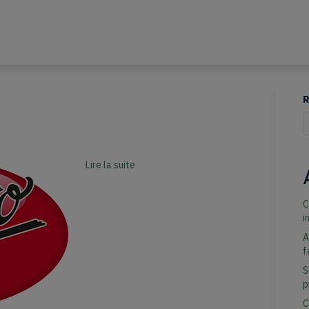
R
Q
Lire la suite
C
i
A
f
S
p
C