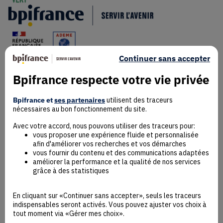
Continuer sans accepter
Bpifrance respecte votre vie privée
Mentions Légales
Données personnelles
Bpifrance et
ses partenaires
utilisent des traceurs
nécessaires au bon fonctionnement du site.
Rejoindre la communauté
Contact
Avec votre accord, nous pouvons utiliser des traceurs pour:
vous proposer une expérience fluide et personnalisée
afin d'améliorer vos recherches et vos démarches
vous fournir du contenu et des communications adaptées
améliorer la performance et la qualité de nos services
grâce à des statistiques
Accessibilité : non conforme
Déclaration éco-conception
En cliquant sur «Continuer sans accepter», seuls les traceurs
Mentions Légales
indispensables seront activés. Vous pouvez ajuster vos choix à
CGU
tout moment via «Gérer mes choix».
Besoin d’aide ?