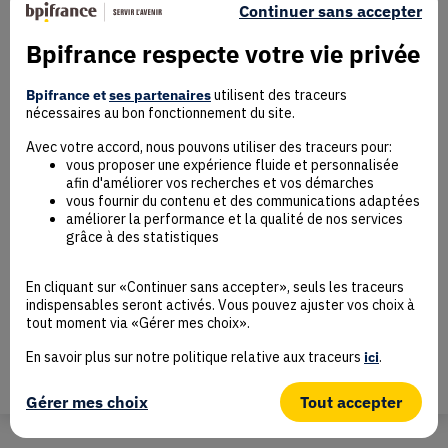
Continuer sans accepter
Mentions Légales
Bpifrance respecte votre vie privée
Données personnelles
Rejoindre la communauté
Bpifrance et
ses partenaires
utilisent des traceurs
Contact
nécessaires au bon fonctionnement du site.
Avec votre accord, nous pouvons utiliser des traceurs pour:
vous proposer une expérience fluide et personnalisée
afin d'améliorer vos recherches et vos démarches
vous fournir du contenu et des communications adaptées
améliorer la performance et la qualité de nos services
Accessibilité : non conforme
grâce à des statistiques
Déclaration éco-conception
Mentions Légales
CGU
En cliquant sur «Continuer sans accepter», seuls les traceurs
Besoin d’aide ?
indispensables seront activés. Vous pouvez ajuster vos choix à
tout moment via «Gérer mes choix».
Protection des données
Plan du site
En savoir plus sur notre politique relative aux traceurs
ici
.
Gestion des cookies
© Bpifrance 2026
Gérer mes choix
Tout accepter