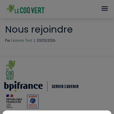
Nous rejoindre
Par
Léonore Test
|
20/03/2026