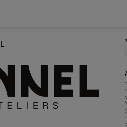
L
R
Q
C
i
A
f
S
p
C