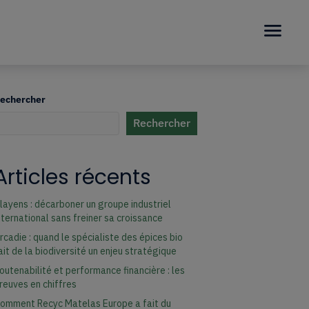
echercher
Rechercher
uand les résultats de l'auto-complétion sont disponibles, utilisez les fl
Articles récents
layens : décarboner un groupe industriel
nternational sans freiner sa croissance
rcadie : quand le spécialiste des épices bio
ait de la biodiversité un enjeu stratégique
outenabilité et performance financière : les
reuves en chiffres
omment Recyc Matelas Europe a fait du