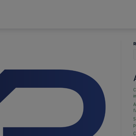
R
Q
C
i
A
f
S
p
C