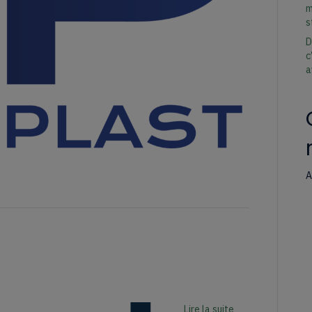
m
s
D
c
a
A
Lire la suite