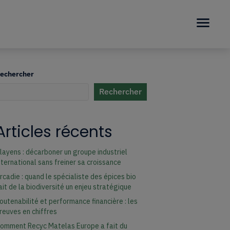
echercher
Rechercher
uand les résultats de l'auto-complétion sont disponibles, utilisez les fl
Articles récents
layens : décarboner un groupe industriel
nternational sans freiner sa croissance
rcadie : quand le spécialiste des épices bio
ait de la biodiversité un enjeu stratégique
outenabilité et performance financière : les
reuves en chiffres
omment Recyc Matelas Europe a fait du