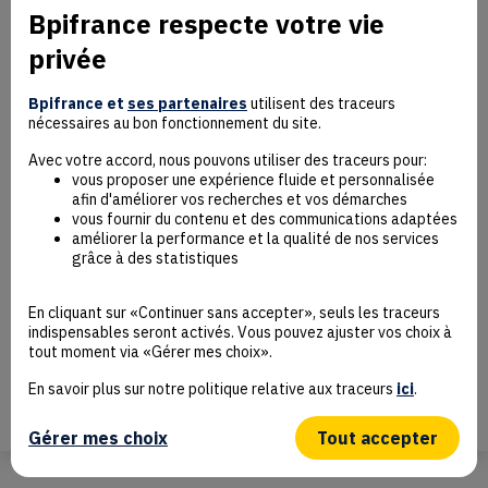
Bpifrance respecte votre vie
Mentions Légales
privée
Données personnelles
Rejoindre la communauté
Bpifrance et
ses partenaires
utilisent des traceurs
Contact
nécessaires au bon fonctionnement du site.
Avec votre accord, nous pouvons utiliser des traceurs pour:
vous proposer une expérience fluide et personnalisée
afin d'améliorer vos recherches et vos démarches
vous fournir du contenu et des communications adaptées
améliorer la performance et la qualité de nos services
Accessibilité : non conforme
grâce à des statistiques
Déclaration éco-conception
Mentions Légales
CGU
En cliquant sur «Continuer sans accepter», seuls les traceurs
Besoin d’aide ?
indispensables seront activés. Vous pouvez ajuster vos choix à
tout moment via «Gérer mes choix».
Protection des données
Plan du site
En savoir plus sur notre politique relative aux traceurs
ici
.
Gestion des cookies
© Bpifrance 2026
Gérer mes choix
Tout accepter