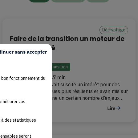
Décryptage
Faire de la transition un moteur de
compétitivité
tinuer sans accepter
#compétitivité
#transition
Le 18/09/2025
17 min
u bon fonctionnement du
La crise sanitaire avait suscité un intérêt pour des
modèles économiques plus résilients et avait mis sur
le devant de la scène un certain nombre d’enjeux
'améliorer vos
environnementaux. Cependant, depuis plusieurs
Lire
mois maintenant, nous assistons à un revirement qui
semble être un recul par rapport aux engagements
 à des statistiques
spensables seront