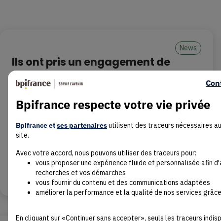
News
Ils ont pris un engagement de
transition RSE à Jour E. Deux ans
Con
après, où en sont ces entreprises ?
Bpifrance respecte votre vie privée
#engagement
#transition
Le 21/05/2026
4 min
Bpifrance et
ses partenaires
utilisent des traceurs nécessaires a
Lors de l’édition de Jour E 2024 à Nantes, ces
site.
dirigeants avaient pris un engagement de transition
Avec votre accord, nous pouvons utiliser des traceurs pour:
RSE face caméra, avec l’envie d’aller plus loin dans
vous proposer une expérience fluide et personnalisée afin d
leurs objectifs. Le rendez-vous était fixé. Deux ans
Lire
recherches et vos démarches
plus tard, au lendemain de Jour E 2026 (Marseille),
vous fournir du contenu et des communications adaptées
nous sommes retournés les voir. Résultats : mitigés
améliorer la performance et la qualité de nos services grâce
En cliquant sur «Continuer sans accepter», seuls les traceurs indi