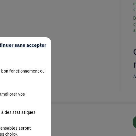
m
s
D
c
a
tinuer sans accepter
u bon fonctionnement du
A
'améliorer vos
 à des statistiques
spensables seront
es choix».