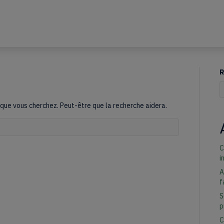
R
Q
que vous cherchez. Peut-être que la recherche aidera.
disponibles, utilisez les flèches haut et bas pour évaluer entrer pour all
C
i
A
f
S
p
C