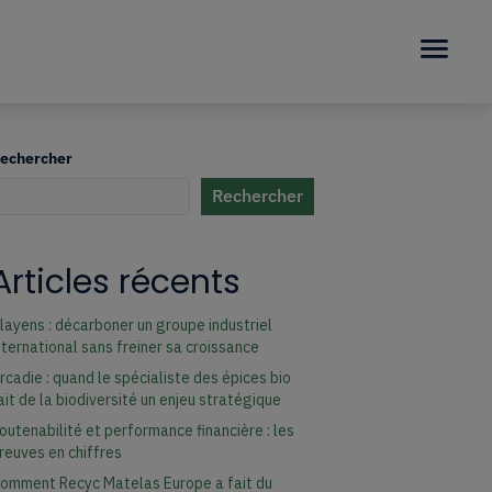
echercher
Rechercher
uand les résultats de l'auto-complétion sont disponibles, utilisez les fl
Articles récents
er à la page désirée. Utilisateurs et utilisatrices d‘appareils tactiles,
layens : décarboner un groupe industriel
nternational sans freiner sa croissance
rcadie : quand le spécialiste des épices bio
ait de la biodiversité un enjeu stratégique
outenabilité et performance financière : les
reuves en chiffres
omment Recyc Matelas Europe a fait du