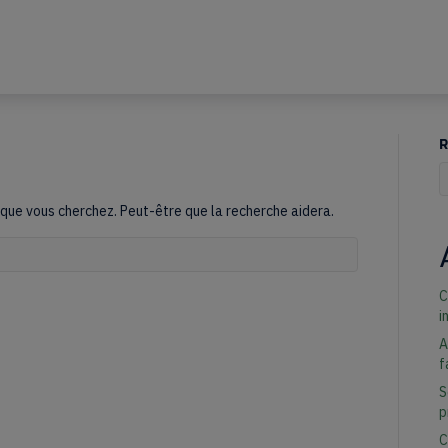
R
Q
que vous cherchez. Peut-être que la recherche aidera.
disponibles, utilisez les flèches haut et bas pour évaluer entrer pour all
C
i
A
f
S
p
C