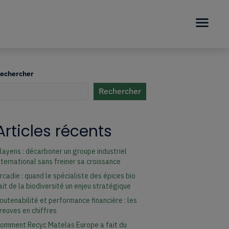
echercher
Rechercher
uand les résultats de l'auto-complétion sont disponibles, utilisez les fl
Articles récents
er à la page désirée. Utilisateurs et utilisatrices d‘appareils tactiles,
layens : décarboner un groupe industriel
nternational sans freiner sa croissance
rcadie : quand le spécialiste des épices bio
ait de la biodiversité un enjeu stratégique
outenabilité et performance financière : les
reuves en chiffres
omment Recyc Matelas Europe a fait du