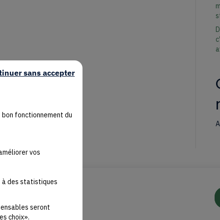
m
s
D
c
a
tinuer sans accepter
u bon fonctionnement du
A
'améliorer vos
 à des statistiques
spensables seront
es choix».