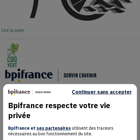
Lire la suite
Continuer sans accepter
Bpifrance respecte votre vie
privée
Mentions Légales
Bpifrance et
ses partenaires
utilisent des traceurs
Données personnelles
nécessaires au bon fonctionnement du site.
Rejoindre la communauté