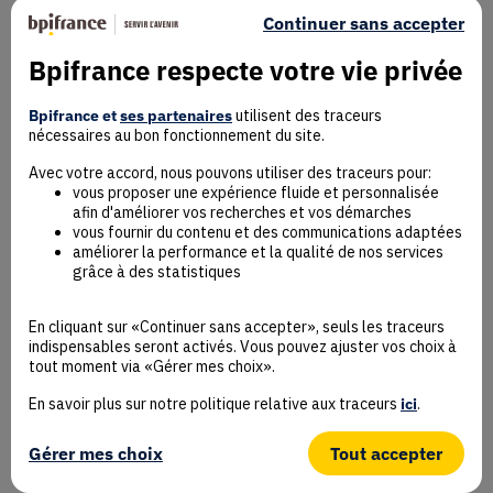
Continuer sans accepter
Bpifrance respecte votre vie privée
Mentions Légales
Données personnelles
Bpifrance et
ses partenaires
utilisent des traceurs
nécessaires au bon fonctionnement du site.
Rejoindre la communauté
Contact
Avec votre accord, nous pouvons utiliser des traceurs pour:
vous proposer une expérience fluide et personnalisée
afin d'améliorer vos recherches et vos démarches
vous fournir du contenu et des communications adaptées
améliorer la performance et la qualité de nos services
grâce à des statistiques
Accessibilité : non conforme
Déclaration éco-conception
En cliquant sur «Continuer sans accepter», seuls les traceurs
Mentions Légales
indispensables seront activés. Vous pouvez ajuster vos choix à
CGU
tout moment via «Gérer mes choix».
Besoin d’aide ?
En savoir plus sur notre politique relative aux traceurs
ici
.
Protection des données
Plan du site
Gérer mes choix
Tout accepter
Gestion des cookies
© Bpifrance 2026