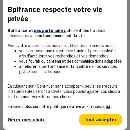
Bpifrance respecte votre vie
privée
Mentions Légales
Données personnelles
Bpifrance et
ses partenaires
utilisent des traceurs
nécessaires au bon fonctionnement du site.
Rejoindre la communauté
Contact
Avec votre accord, nous pouvons utiliser des traceurs pour:
vous proposer une expérience fluide et personnalisée
afin d'améliorer vos recherches et vos démarches
vous fournir du contenu et des communications adaptées
améliorer la performance et la qualité de nos services
grâce à des statistiques
Accessibilité : non conforme
Déclaration éco-conception
En cliquant sur «Continuer sans accepter», seuls les traceurs
Mentions Légales
indispensables seront activés. Vous pouvez ajuster vos choix à
CGU
tout moment via «Gérer mes choix».
Besoin d’aide ?
En savoir plus sur notre politique relative aux traceurs
ici
.
Protection des données
Plan du site
Gérer mes choix
Tout accepter
Gestion des cookies
© Bpifrance 2026