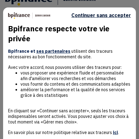
Continuer sans accepter
Bpifrance respecte votre vie
privée
Mentions Légales
Bpifrance et
ses partenaires
utilisent des traceurs
Données personnelles
nécessaires au bon fonctionnement du site.
Rejoindre la communauté
Contact
Avec votre accord, nous pouvons utiliser des traceurs pour:
vous proposer une expérience fluide et personnalisée
afin d'améliorer vos recherches et vos démarches
vous fournir du contenu et des communications adaptées
améliorer la performance et la qualité de nos services
grâce à des statistiques
Accessibilité : non conforme
Déclaration éco-conception
En cliquant sur «Continuer sans accepter», seuls les traceurs
Mentions Légales
indispensables seront activés. Vous pouvez ajuster vos choix à
CGU
tout moment via «Gérer mes choix».
Besoin d’aide ?
En savoir plus sur notre politique relative aux traceurs
ici
.
Protection des données