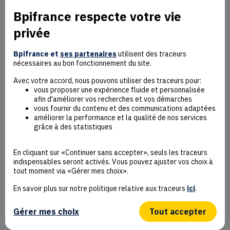
Bpifrance respecte votre vie
privée
Mentions Légales
Données personnelles
Bpifrance et
ses partenaires
utilisent des traceurs
nécessaires au bon fonctionnement du site.
Rejoindre la communauté
Contact
Avec votre accord, nous pouvons utiliser des traceurs pour:
vous proposer une expérience fluide et personnalisée
afin d'améliorer vos recherches et vos démarches
vous fournir du contenu et des communications adaptées
améliorer la performance et la qualité de nos services
grâce à des statistiques
Accessibilité : non conforme
Déclaration éco-conception
En cliquant sur «Continuer sans accepter», seuls les traceurs
Mentions Légales
indispensables seront activés. Vous pouvez ajuster vos choix à
CGU
tout moment via «Gérer mes choix».
Besoin d’aide ?
En savoir plus sur notre politique relative aux traceurs
ici
.
Protection des données
Plan du site
Gérer mes choix
Tout accepter
Gestion des cookies
© Bpifrance 2026