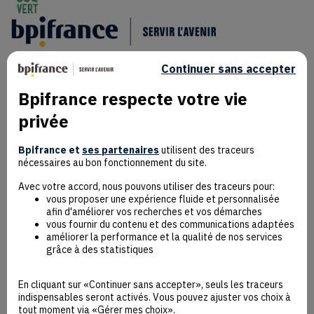
Continuer sans accepter
Bpifrance respecte votre vie
privée
Mentions Légales
Bpifrance et
ses partenaires
utilisent des traceurs
Données personnelles
nécessaires au bon fonctionnement du site.
Rejoindre la communauté
Contact
Avec votre accord, nous pouvons utiliser des traceurs pour:
vous proposer une expérience fluide et personnalisée
afin d'améliorer vos recherches et vos démarches
vous fournir du contenu et des communications adaptées
améliorer la performance et la qualité de nos services
grâce à des statistiques
Accessibilité : non conforme
Déclaration éco-conception
En cliquant sur «Continuer sans accepter», seuls les traceurs
Mentions Légales
indispensables seront activés. Vous pouvez ajuster vos choix à
CGU
tout moment via «Gérer mes choix».