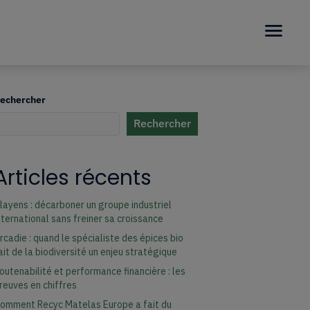
echercher
Rechercher
uand les résultats de l'auto-complétion sont disponibles, utilisez les fl
Articles récents
layens : décarboner un groupe industriel
nternational sans freiner sa croissance
rcadie : quand le spécialiste des épices bio
ait de la biodiversité un enjeu stratégique
outenabilité et performance financière : les
reuves en chiffres
omment Recyc Matelas Europe a fait du