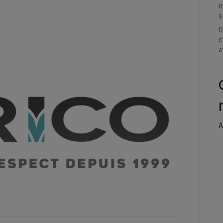
m
s
D
c
a
A