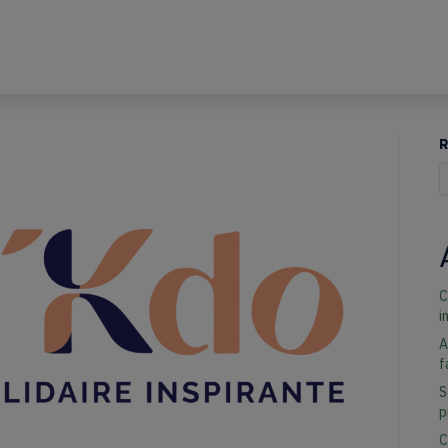
R
Q
C
i
A
f
S
p
C