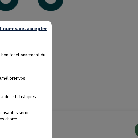
tinuer sans accepter
u bon fonctionnement du
'améliorer vos
 à des statistiques
spensables seront
es choix».