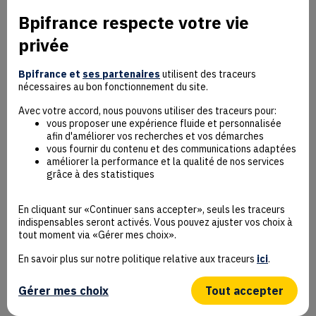
Bpifrance respecte votre vie
privée
Mentions Légales
Données personnelles
Bpifrance et
ses partenaires
utilisent des traceurs
nécessaires au bon fonctionnement du site.
Rejoindre la communauté
Contact
Avec votre accord, nous pouvons utiliser des traceurs pour:
vous proposer une expérience fluide et personnalisée
afin d'améliorer vos recherches et vos démarches
vous fournir du contenu et des communications adaptées
améliorer la performance et la qualité de nos services
grâce à des statistiques
Accessibilité : non conforme
Déclaration éco-conception
En cliquant sur «Continuer sans accepter», seuls les traceurs
Mentions Légales
indispensables seront activés. Vous pouvez ajuster vos choix à
CGU
tout moment via «Gérer mes choix».
Besoin d’aide ?
En savoir plus sur notre politique relative aux traceurs
ici
.
Protection des données
Plan du site
Gérer mes choix
Tout accepter
Gestion des cookies
© Bpifrance 2026