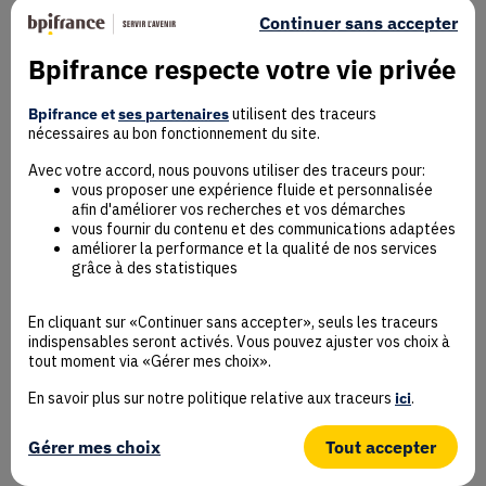
Continuer sans accepter
Bpifrance respecte votre vie privée
Mentions Légales
Données personnelles
Bpifrance et
ses partenaires
utilisent des traceurs
nécessaires au bon fonctionnement du site.
Rejoindre la communauté
Contact
Avec votre accord, nous pouvons utiliser des traceurs pour:
vous proposer une expérience fluide et personnalisée
afin d'améliorer vos recherches et vos démarches
vous fournir du contenu et des communications adaptées
améliorer la performance et la qualité de nos services
grâce à des statistiques
Accessibilité : non conforme
Déclaration éco-conception
En cliquant sur «Continuer sans accepter», seuls les traceurs
Mentions Légales
indispensables seront activés. Vous pouvez ajuster vos choix à
CGU
tout moment via «Gérer mes choix».
Besoin d’aide ?
En savoir plus sur notre politique relative aux traceurs
ici
.
Protection des données
Plan du site
Gérer mes choix
Tout accepter
Gestion des cookies
© Bpifrance 2026