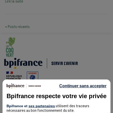
Lire la suite
« Posts récents
Continuer sans accepter
Bpifrance respecte votre vie privée
Mentions Légales
utilisent des traceurs
Bpifrance et
ses partenaires
Données personnelles
nécessaires au bon fonctionnement du site.