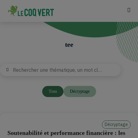
tee
Recherche
Rechercher
Tags
Tous
Décryptage
Décryptage
Soutenabilité et performance financière : les