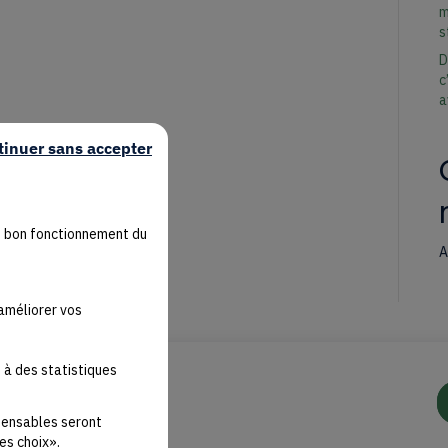
m
s
D
c
a
tinuer sans accepter
u bon fonctionnement du
A
'améliorer vos
 à des statistiques
spensables seront
es choix».