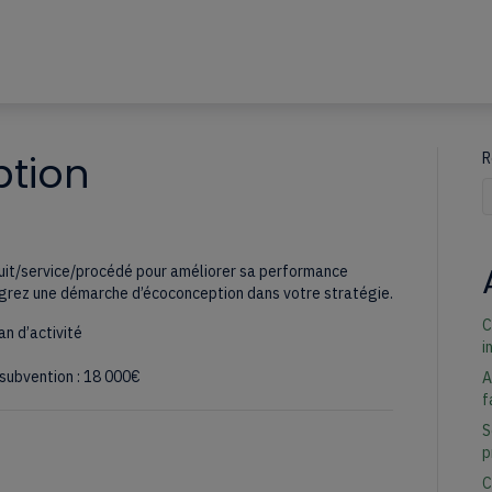
ption
R
Q
duit/service/procédé pour améliorer sa performance
égrez une démarche d’écoconception dans votre stratégie.
C
n d’activité
i
 subvention : 18 000€
A
f
S
p
C