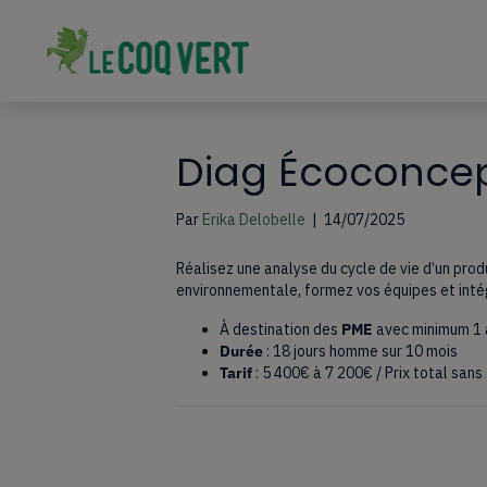
Diag Écoconce
Par
Erika Delobelle
|
14/07/2025
Réalisez une analyse du cycle de vie d’un pro
environnementale, formez vos équipes et int
À destination des
PME
avec minimum 1 a
Durée
: 18 jours homme sur 10 mois
Tarif
: 5 400€ à 7 200€ / Prix total sans