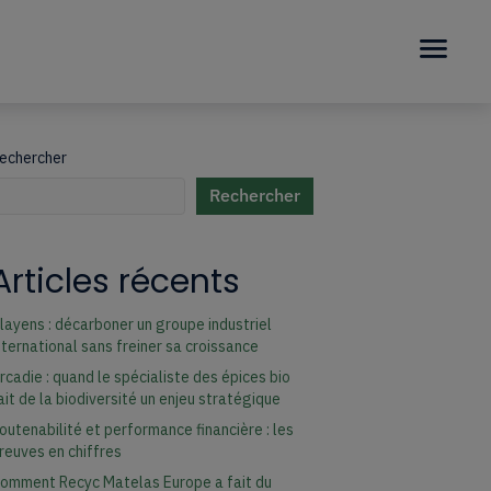
echercher
Rechercher
uand les résultats de l'auto-complétion sont disponibles, utilisez les fl
Articles récents
layens : décarboner un groupe industriel
nternational sans freiner sa croissance
rcadie : quand le spécialiste des épices bio
ait de la biodiversité un enjeu stratégique
outenabilité et performance financière : les
reuves en chiffres
omment Recyc Matelas Europe a fait du