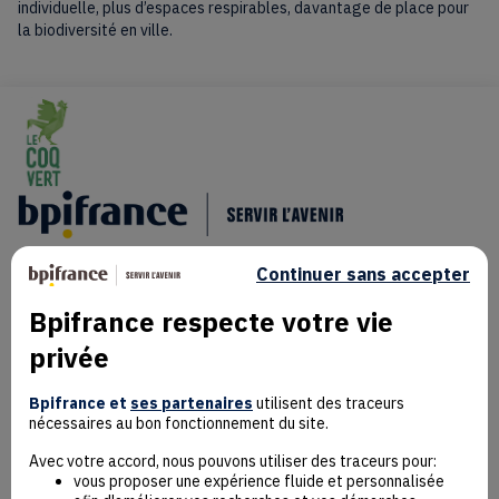
individuelle, plus d’espaces respirables, davantage de place pour
la biodiversité en ville.
Continuer sans accepter
Bpifrance respecte votre vie
privée
Mentions Légales
Données personnelles
Bpifrance et
ses partenaires
utilisent des traceurs
nécessaires au bon fonctionnement du site.
Rejoindre la communauté
Contact
Avec votre accord, nous pouvons utiliser des traceurs pour:
vous proposer une expérience fluide et personnalisée