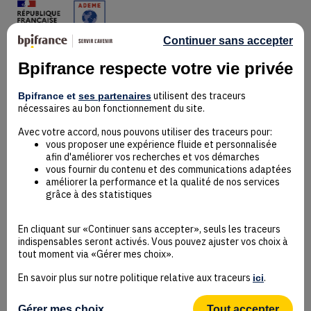
Continuer sans accepter
Bpifrance respecte votre vie privée
Mentions Légales
utilisent des traceurs
Bpifrance et
ses partenaires
Données personnelles
nécessaires au bon fonctionnement du site.
Rejoindre la communauté
Contact
Avec votre accord, nous pouvons utiliser des traceurs pour:
vous proposer une expérience fluide et personnalisée
afin d'améliorer vos recherches et vos démarches
vous fournir du contenu et des communications adaptées
améliorer la performance et la qualité de nos services
grâce à des statistiques
Accessibilité : non conforme
Déclaration éco-conception
En cliquant sur «Continuer sans accepter», seuls les traceurs
Mentions Légales
indispensables seront activés. Vous pouvez ajuster vos choix à
CGU
tout moment via «Gérer mes choix».
Besoin d’aide ?
En savoir plus sur notre politique relative aux traceurs
.
ici
Protection des données
Plan du site
Gestion des cookies
Gérer mes choix
Tout accepter