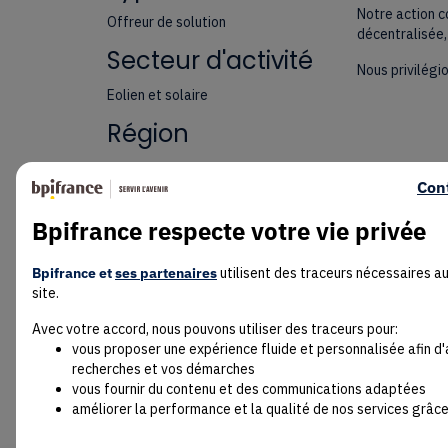
Notre action c
Offreur de solution
décentralisée,
Secteur d'activité
Nous privilégio
Eolien et solaire
Région
Occitanie
Con
Taille de l'entreprise
Bpifrance respecte votre vie privée
Microentreprise / TPE
Bpifrance et
ses partenaires
utilisent des traceurs nécessaires a
site.
Avec votre accord, nous pouvons utiliser des traceurs pour:
vous proposer une expérience fluide et personnalisée afin d
recherches et vos démarches
vous fournir du contenu et des communications adaptées
améliorer la performance et la qualité de nos services grâce