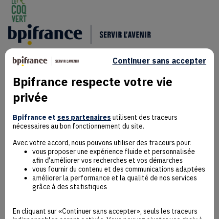
Continuer sans accepter
Bpifrance respecte votre vie
privée
Mentions Légales
Données personnelles
Bpifrance et
ses partenaires
utilisent des traceurs
nécessaires au bon fonctionnement du site.
Rejoindre la communauté
Contact
Avec votre accord, nous pouvons utiliser des traceurs pour:
vous proposer une expérience fluide et personnalisée
afin d'améliorer vos recherches et vos démarches
vous fournir du contenu et des communications adaptées
améliorer la performance et la qualité de nos services
grâce à des statistiques
Accessibilité : non conforme
Déclaration éco-conception
En cliquant sur «Continuer sans accepter», seuls les traceurs
Mentions Légales