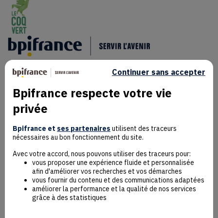
Continuer sans accepter
Bpifrance respecte votre vie
privée
Mentions Légales
Données personnelles
Bpifrance et
ses partenaires
utilisent des traceurs
nécessaires au bon fonctionnement du site.
Rejoindre la communauté
Contact
Avec votre accord, nous pouvons utiliser des traceurs pour:
vous proposer une expérience fluide et personnalisée
afin d'améliorer vos recherches et vos démarches
vous fournir du contenu et des communications adaptées
améliorer la performance et la qualité de nos services
grâce à des statistiques
Accessibilité : non conforme
Déclaration éco-conception