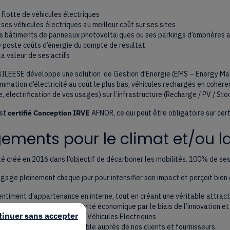
 flotte de véhicules électriques
ses véhicules électriques au meilleur coût sur ses sites
s bâtiments de panneaux photovoltaïques ou ses parkings d’ombrières av
e poste coûts d’énergie du compte de résultat
la valeur de ses actifs
BILEESE développe une solution de Gestion d’Energie (EMS – Energy Man
mation d’électricité au coût le plus bas, véhicules rechargés en cohére
e, électrification de vos usages) sur l’infrastructure (Recharge / PV / St
st
certifié Conception IRVE
AFNOR, ce qui peut être obligatoire sur certa
ments pour le climat et/ou la
é créé en 2016 dans l’objectif de décarboner les mobilités. 100% de ses 
gage pleinement chaque jour pour intensifier son impact et perçoit bie
entiment d’appartenance en interne, tout en créant une véritable attrac
uer positivement notre activité économique par le biais de l’innovation 
tinuer sans accepter
tructures de recharge pour Véhicules Electriques
tre image qualitative et fiable auprès de nos clients et fournisseurs