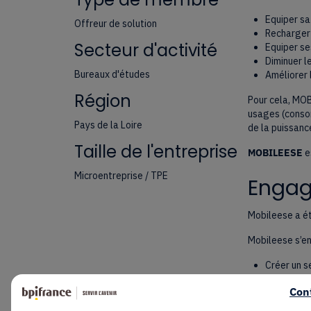
Equiper sa
Offreur de solution
Recharger 
Secteur d'activité
Equiper se
Diminuer l
Bureaux d'études
Améliorer 
Région
Pour cela, MO
usages (consom
Pays de la Loire
de la puissanc
Taille de l'entreprise
MOBILEESE
e
Microentreprise / TPE
Engage
Mobileese a ét
Mobileese s’en
Créer un s
Faire évol
Con
des Infras
Asseoir no