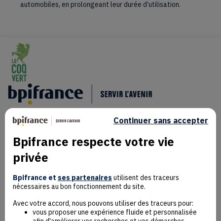
automobiles, en prolongeant leur durée d’utilisation.
Continuer sans accepter
Bpifrance respecte votre vie
privée
Mentions Légales
Données personnelles
Bpifrance et
ses partenaires
utilisent des traceurs
nécessaires au bon fonctionnement du site.
Rejoindre la communauté
Contact
Avec votre accord, nous pouvons utiliser des traceurs pour:
vous proposer une expérience fluide et personnalisée