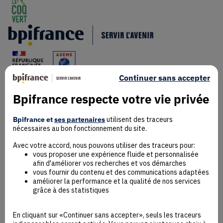
Continuer sans accepter
Bpifrance respecte votre vie privée
Mentions Légales
Données personnelles
Bpifrance et
ses partenaires
utilisent des traceurs
nécessaires au bon fonctionnement du site.
Rejoindre la communauté
Contact
Avec votre accord, nous pouvons utiliser des traceurs pour:
vous proposer une expérience fluide et personnalisée
afin d'améliorer vos recherches et vos démarches
vous fournir du contenu et des communications adaptées
améliorer la performance et la qualité de nos services
grâce à des statistiques
Accessibilité : non conforme
Déclaration éco-conception
En cliquant sur «Continuer sans accepter», seuls les traceurs
Mentions Légales