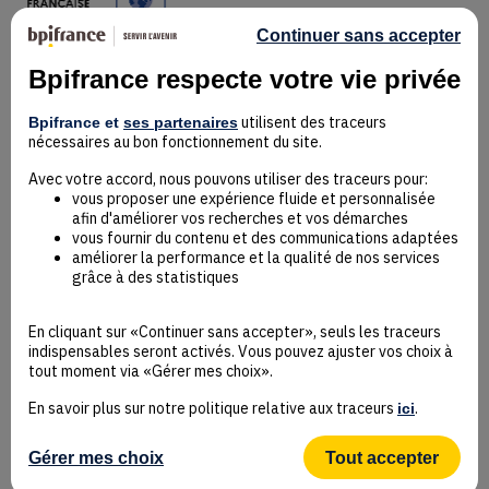
Continuer sans accepter
Bpifrance respecte votre vie privée
Mentions Légales
utilisent des traceurs
Bpifrance et
ses partenaires
Données personnelles
nécessaires au bon fonctionnement du site.
Rejoindre la communauté
Contact
Avec votre accord, nous pouvons utiliser des traceurs pour:
vous proposer une expérience fluide et personnalisée
afin d'améliorer vos recherches et vos démarches
vous fournir du contenu et des communications adaptées
améliorer la performance et la qualité de nos services
grâce à des statistiques
Accessibilité : non conforme
Déclaration éco-conception
En cliquant sur «Continuer sans accepter», seuls les traceurs
Mentions Légales
indispensables seront activés. Vous pouvez ajuster vos choix à
CGU
tout moment via «Gérer mes choix».
Besoin d’aide ?
En savoir plus sur notre politique relative aux traceurs
.
ici
Protection des données
Plan du site
Gestion des cookies
Gérer mes choix
Tout accepter
© Bpifrance 2026