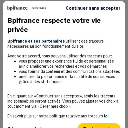
Continuer sans accepter
Bpifrance respecte votre vie
privée
Mentions Légales
Données personnelles
Bpifrance et
ses partenaires
utilisent des traceurs
nécessaires au bon fonctionnement du site.
Rejoindre la communauté
Contact
Avec votre accord, nous pouvons utiliser des traceurs pour:
vous proposer une expérience fluide et personnalisée
afin d'améliorer vos recherches et vos démarches
vous fournir du contenu et des communications adaptées
améliorer la performance et la qualité de nos services
grâce à des statistiques
Accessibilité : non conforme
Déclaration éco-conception
En cliquant sur «Continuer sans accepter», seuls les traceurs
Mentions Légales
indispensables seront activés. Vous pouvez ajuster vos choix à
CGU
tout moment via «Gérer mes choix».
Besoin d’aide ?
En savoir plus sur notre politique relative aux traceurs
ici
.
Protection des données
Plan du site