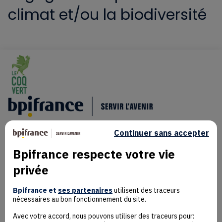
climat et/ou la biodiversité
Continuer sans accepter
Bpifrance respecte votre vie
privée
Mentions Légales
Données personnelles
Bpifrance et
ses partenaires
utilisent des traceurs
nécessaires au bon fonctionnement du site.
Rejoindre la communauté
Contact
Avec votre accord, nous pouvons utiliser des traceurs pour: