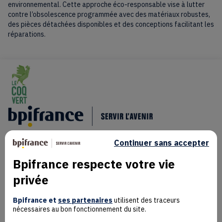
environnemental. Cette approche éco-responsable vise à lutter
contre l’obsolescence programmée avec des matériaux robustes,
des pièces détachées disponibles et des conceptions facilitant les
réparations.
Continuer sans accepter
Bpifrance respecte votre vie
privée
Mentions Légales
Données personnelles
Bpifrance et
ses partenaires
utilisent des traceurs
nécessaires au bon fonctionnement du site.
Rejoindre la communauté