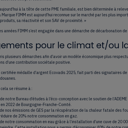
aujourd’hui à la tête de cette PME familiale, est bien déterminée à releve
La Marque FIMM est aujourd’hui reconnue sur le marché par les plus impo
produits, sa réactivité et son SAV de proximité. »
s années FIMM s’est engagée dans une démarche de décarbonation de ses
ments pour le climat et/ou la
is plusieurs démarches afin d’avoir un modèle économique plus respectu
ens d’une contribution sociétale positive.
 certifiée médaille d’argent Ecovadis 2025, fait parti des signataires de 
 douanes.
cela se résume à :
de notre Bureau d’études à l’éco-conception avec le soutien de l’ADEME 
 en 2022 de Bourgogne-Franche-Comté.
de nos émissions de GES par la récupération de la chaleur fatale des fou
 réduire de 20% notre consommation en gaz.
de notre consommation en eau grâce à l’installation d’une cuve de 20 000
peindre. Cette installation nous a permis d’économiser 40% de notre c