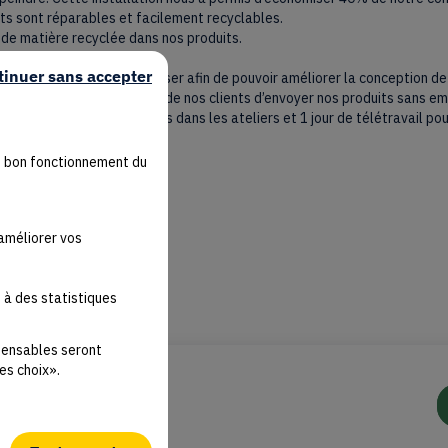
ts sont réparables et facilement recyclables.
n de matière recyclée dans nos produits.
n de notre bilan carbone.
tinuer sans accepter
n d’une machine découpe laser afin de pouvoir améliorer la conception de
ace de tests avec certains de nos clients d’envoyer nos produits sans e
ace d’une semaine de 4 jours dans les ateliers et 1 jour de télétravail pou
u bon fonctionnement du
'améliorer vos
 à des statistiques
spensables seront
es choix».