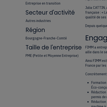
Entreprise en transition
Julia CATTIN, 
Secteur d'activité
française : « 
qualité de ses 
Autres industries
Depuis quelque
Région
Engage
Bourgogne-Franche-Comté
Taille de l'entreprise
FIMM a entrepr
aille dans le s
PME (Petite et Moyenne Entreprise)
Ainsi FIMM est
France par les
Concrètement 
Formation 
Éco-conçu
Réduction 
permis de
Réduction 
machine à 