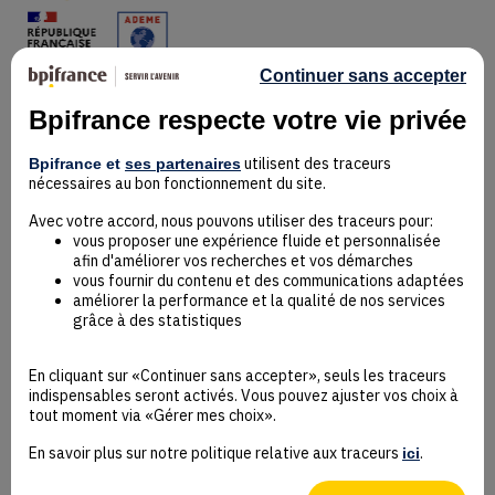
Continuer sans accepter
Bpifrance respecte votre vie privée
Mentions Légales
utilisent des traceurs
Bpifrance et
ses partenaires
Données personnelles
nécessaires au bon fonctionnement du site.
Rejoindre la communauté
Contact
Avec votre accord, nous pouvons utiliser des traceurs pour:
vous proposer une expérience fluide et personnalisée
afin d'améliorer vos recherches et vos démarches
vous fournir du contenu et des communications adaptées
améliorer la performance et la qualité de nos services
grâce à des statistiques
Accessibilité : non conforme
Déclaration éco-conception
En cliquant sur «Continuer sans accepter», seuls les traceurs
Mentions Légales
indispensables seront activés. Vous pouvez ajuster vos choix à
CGU
tout moment via «Gérer mes choix».
Besoin d’aide ?
En savoir plus sur notre politique relative aux traceurs
.
ici
Protection des données
Plan du site