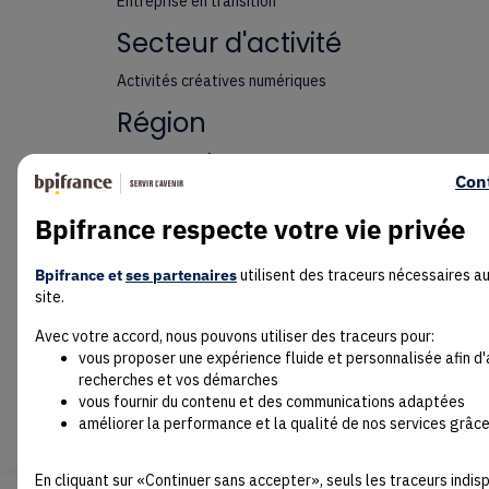
Entreprise en transition
Secteur d'activité
Activités créatives numériques
Région
Auvergne-Rhône-Alpes
Con
Taille de l'entreprise
Bpifrance respecte votre vie privée
ETI (Entreprise de Taille Intermédiaire)
Bpifrance et
ses partenaires
utilisent des traceurs nécessaires a
site.
Avec votre accord, nous pouvons utiliser des traceurs pour:
vous proposer une expérience fluide et personnalisée afin d
recherches et vos démarches
vous fournir du contenu et des communications adaptées
améliorer la performance et la qualité de nos services grâce
En cliquant sur «Continuer sans accepter», seuls les traceurs indi