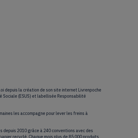
i depuis la création de son site internet Livrenpoche
té Sociale (ESUS) et labellisée Responsabilité
umaines les accompagne pour lever les freins à
ctés depuis 2010 grâce à 240 conventions avec des
e papier recyclé. Chaque mois plus de 85 000 produits