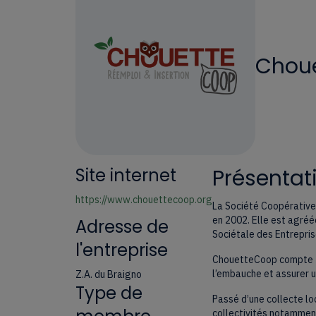
Chou
Site internet
Présentati
https://www.chouettecoop.org
La Société Coopérative 
en 2002. Elle est agréé
Adresse de
Sociétale des Entreprise
l'entreprise
ChouetteCoop compte 39 
l’embauche et assurer un
Z.A. du Braigno
Type de
Passé d’une collecte lo
collectivités notamment.