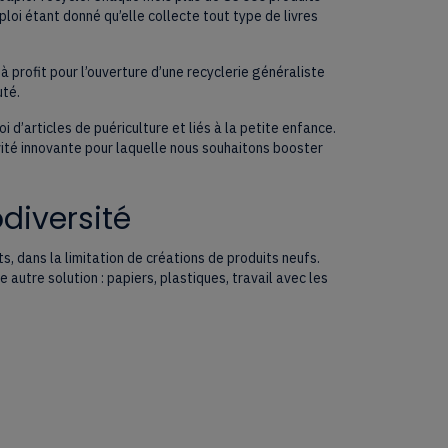
loi étant donné qu’elle collecte tout type de livres
 profit pour l’ouverture d’une recyclerie généraliste
uté.
 d’articles de puériculture et liés à la petite enfance.
vité innovante pour laquelle nous souhaitons booster
diversité
, dans la limitation de créations de produits neufs.
autre solution : papiers, plastiques, travail avec les