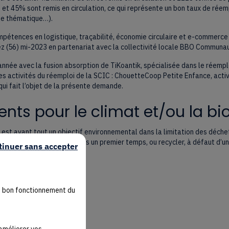
s et 45% sont remis en circulation, ce qui représente un bon taux de réemp
ute thématique…).
mpétences en logistique, traçabilité, économie circulaire et e-commerce à
ez (56) mi-2023 en partenariat avec la collectivité locale BBO Communa
 année avec la fusion absorption de TiKoantik, spécialisée dans le réemploi
es activités du réemploi de la SCIC : ChouetteCoop Petite Enfance, acti
i fait l’objet de la présente demande.
ts pour le climat et/ou la bio
est avant tout un objectif environnemental dans la limitation des déchets
uvre pour réemployer, dans un premier temps, ou recycler, à défaut d’une 
tinuer sans accepter
u bon fonctionnement du