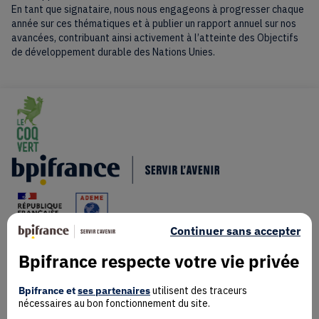
En tant que signataire, nous nous engageons à progresser chaque
année sur ces thématiques et à publier un rapport annuel sur nos
avancées, contribuant ainsi activement à l’atteinte des Objectifs
de développement durable des Nations Unies.
Continuer sans accepter
Bpifrance respecte votre vie privée
Mentions Légales
Données personnelles
Bpifrance et
ses partenaires
utilisent des traceurs
nécessaires au bon fonctionnement du site.
Rejoindre la communauté