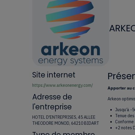
ARKE
Site internet
Présen
https://www.arkeonenergy.com/
Apporter au c
Adresse de
Arkeon optimis
l'entreprise
Jusqu’à -
Tenue des
HOTEL D'ENTREPRISES, 45 ALLEE
Conforme a
THEODORE MONOD, 64210 BIDART
+2 notes 
Type de membre