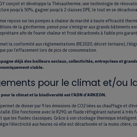
 conçoit et développe la Thésauthermie, une technologie de rénovatio
acture jusqu’à 50%, gagner jusqu’à 2 classes DPE, le tout en se décarbo
ie repose sur les pompes à chaleur du marché à haute efficacité therm
ditions de la géothermie, pensé pour s’intégrer aux grands bâtiments ex
ropriétaire afin de fournir chaleur et froid décarbonés à faible prix garant
rmet la conformité aux réglementations (RE2020, décret tertiaire), l’éligi
que par l’effacement lors de pics de consommation.
agne déjà des bailleurs sociaux, collectivités, entreprises et grands
conomiquement viable.
ments pour le climat et/ou la
pour le climat et la biodiversité est l’ADN d’ARKEON.
 permet de diviser par 9 les émissions de CO2 liées au chauffage et d’é
tallé. Elle fonctionne avec le R290, un fluide réfrigérant naturel à très 
t que les fluides classiques. Grâce à son stockage thermique intelligen
légie l’électricité aux heures où elle est décarbonée et la moins chère, 