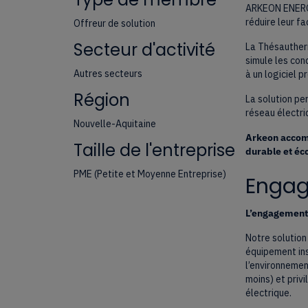
ARKEON ENERGY
réduire leur f
Offreur de solution
Secteur d'activité
La Thésautherm
simule les con
Autres secteurs
à un logiciel p
Région
La solution pe
réseau électri
Nouvelle-Aquitaine
Arkeon accomp
Taille de l'entreprise
durable et é
PME (Petite et Moyenne Entreprise)
Engage
L’engagement 
Notre solution
équipement ins
l’environnemen
moins) et privi
électrique.