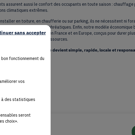
s assurent aussi le confort des occupants en toute saison : chauffage 
ions climatiques extrêmes.
nstaller en toiture, en chaufferie ou sur parking, ils ne nécessitent ni f
s naturels et les nappes phréatiques. Enfin, notre modèle économique ba
tinuer sans accepter
es équipements éco-conçus en France et en Europe, conçus pour durer plu
limiter le gaspillage de ressources.
la transition énergétique devient simple, rapide, locale et responsa
u bon fonctionnement du
'améliorer vos
 à des statistiques
spensables seront
es choix».