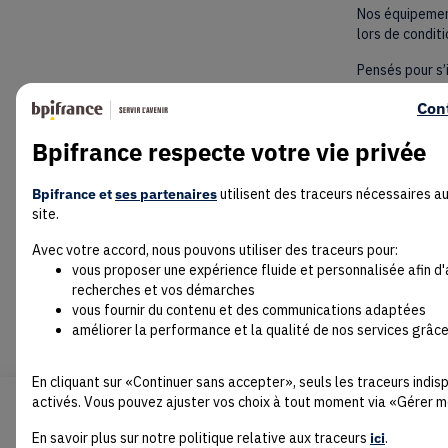
Nos équipement
lors de condit
Pensés pour s’i
les écosystème
Con
durabilité : d
notamment) et 
Bpifrance respecte votre vie privée
Avec ARKEON, 
Bpifrance et
ses partenaires
utilisent des traceurs nécessaires a
site.
Avec votre accord, nous pouvons utiliser des traceurs pour:
vous proposer une expérience fluide et personnalisée afin d
recherches et vos démarches
vous fournir du contenu et des communications adaptées
améliorer la performance et la qualité de nos services grâce
En cliquant sur «Continuer sans accepter», seuls les traceurs indi
activés. Vous pouvez ajuster vos choix à tout moment via «Gérer m
En savoir plus sur notre politique relative aux traceurs
ici
.