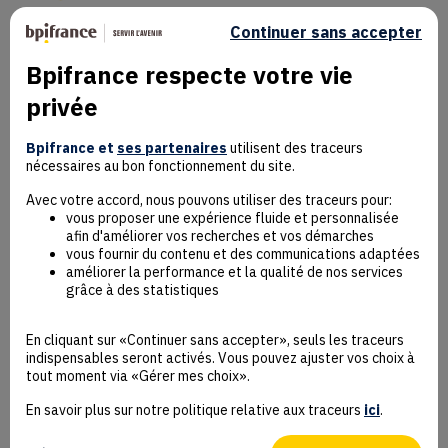
Continuer sans accepter
Bpifrance respecte votre vie
privée
Mentions Légales
Données personnelles
Bpifrance et
ses partenaires
utilisent des traceurs
nécessaires au bon fonctionnement du site.
Rejoindre la communauté
Contact
Avec votre accord, nous pouvons utiliser des traceurs pour:
vous proposer une expérience fluide et personnalisée
afin d'améliorer vos recherches et vos démarches
vous fournir du contenu et des communications adaptées
améliorer la performance et la qualité de nos services
grâce à des statistiques
Accessibilité : non conforme
Déclaration éco-conception
En cliquant sur «Continuer sans accepter», seuls les traceurs
Mentions Légales
indispensables seront activés. Vous pouvez ajuster vos choix à
CGU
tout moment via «Gérer mes choix».
Besoin d’aide ?
En savoir plus sur notre politique relative aux traceurs
ici
.
Protection des données
Plan du site