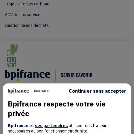
Trajectoire bas carbone
ACV de nos services
Gestion de nos déchets
Continuer sans accepter
Bpifrance respecte votre vie
privée
Mentions Légales
Données personnelles
Bpifrance et
ses partenaires
utilisent des traceurs
nécessaires au bon fonctionnement du site.