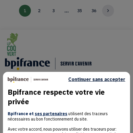
…
1
2
3
35
36
>
Continuer sans accepter
Bpifrance respecte votre vie
privée
Mentions Légales
Bpifrance et
ses partenaires
utilisent des traceurs
Données personnelles
nécessaires au bon fonctionnement du site.
Rejoindre la communauté
Contact
Avec votre accord, nous pouvons utiliser des traceurs pour: